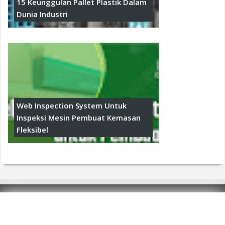
15 Keunggulan Pallet Plastik Dalam
Dunia Industri
Web Inspection System Untuk
Inspeksi Mesin Pembuat Kemasan
Fleksibel
© Copyright 2016
Jual Produk Industri Flexible
Packaging dan Pallet Plastik
. Designed by
TANYA PALLET PLASTIK VIA WHATSAPP, KLIK DISINI ATAU
Bloggertheme9
.